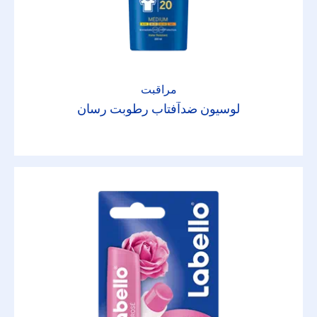
فرش نچرال
فرش نچرال میست
مراقبت
لوسیون ضدآفتاب رطوبت رسان
فیس اسنشیالز
كول کیک
کرم کر
کرم همه منظوره
لوسیون بدن