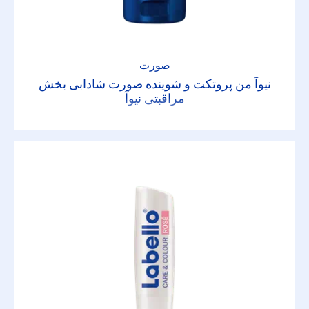
برنزه کننده عمیق
صورت
پرل اند بیوتی
نیوآ من پروتکت و شوینده صورت شادابی بخش
مراقبتی نیوآ
پروتکت اند برونز
پروتکت اند ریفرش
پروتکت اند مویسچر
پیور ایمپکت
درای ایمپکت پلاس