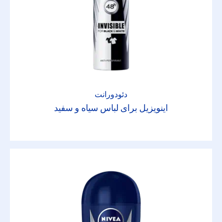
نوع پوست
انواع پوست
پوست بسیارخشک
دئودورانت
پوست چرب
اینویزیل برای لباس سیاه و سفید
پوست حساس
پوست خشک
پوست کودکان
پوست مختلط