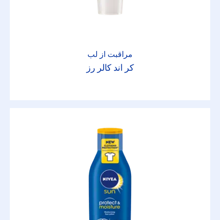
درای کانفیدنس
ریپر اند کر
مراقبت از لب
ساتن سنسیشن
کر اند کالر رز
سنسیتیو اند پیور
سیلور پروتکت
شیر بدن
ضد آفتاب کودکان
فرش اکتیو