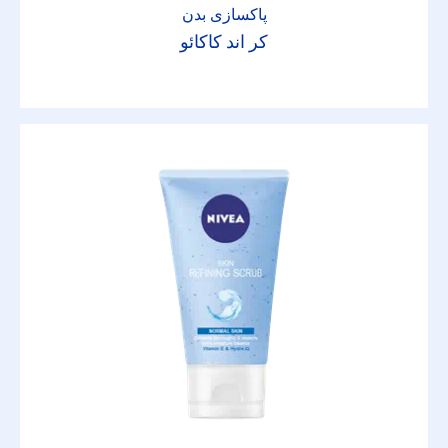
پاکسازی بدن
کر اند کاکائو
اسپری
اسپری دئودورانت
اسپری ضدآفتاب
استوارکننده و شکل دهنده
افترشیو
بعد از آفتاب
پاک کننده آرایش