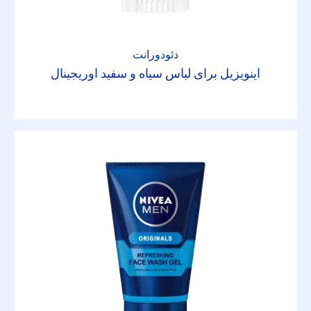
محدوده محصولات
دئودورانت
Q10
اینویزیل برای لباس سیاه و سفید اوریجینال
افترسان کر
اكسپرس هايدرايشن
اکتیو کلین
اوریجینالز
اینویزیبل فور بلک اند وایت
بادی کرم