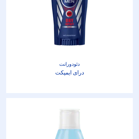
پوست معمولی
عیار محافظت در برابر آفتاب
15
دئودورانت
20
درای ایمپکت
30
50+
6