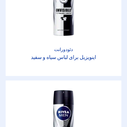
غیر عناصر
الکل (اتیل الکل)
آلومینیوم (ACH)
دئودورانت
اینویزیل برای لباس سیاه و سفید
رایحه
رنگ دهنده ها
روغن
نگهدارنده ها