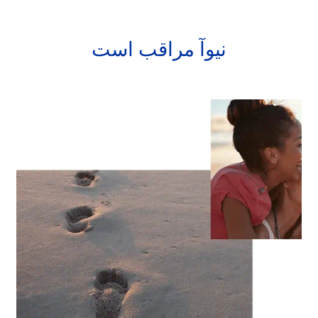
نیوآ مراقب است