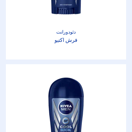
دئودورانت
فرش اکتیو