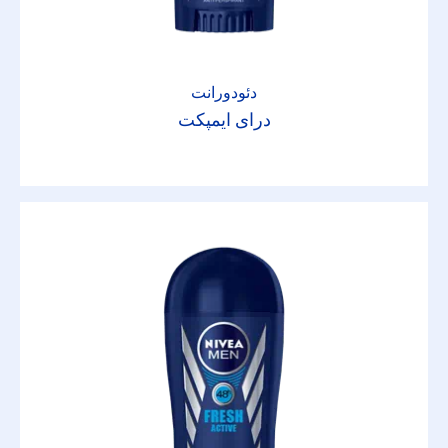
دئودورانت
درای ایمپکت