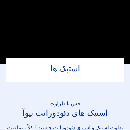
استیک ها
حس با طراوت
استیک های دئودورانت نیوآ
تفاوت استیک و اسپری دئودورانت چیست؟ کلاً به غلظت