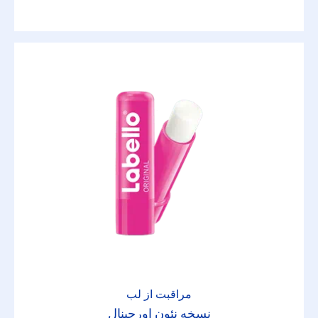
مراقبت از لب
نسخه نئون اورجینال