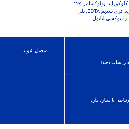
دولسیس, پانتنول, سوربیتول, دسیل گلوكوزيد, گلیسیریل گلوکوزاید, پولوکسامر 124,
پروپیلن گلیکول, دی سدیم کوکویل گلوتامات, سدیم کلراید, تری سدیم EDTA, پلی
متصل شوید
 را نجات دهید!
رتباطی با سیاره دارد