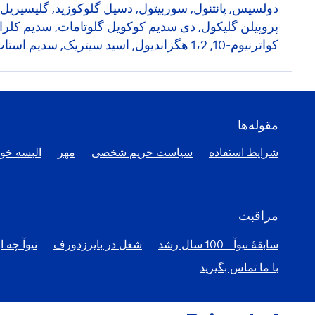
کواترنیوم-10, 1،2 هگزاندیول, اسید سیتریک, سدیم استات, فنوکسی اتانول
مقوله‌ها
شرایط استفاده
سیاست حریم شخصی
مهر
البسه خود
مراقبت
سابقۀ نیوآ - 100 سال رشد
شغل در بایرزدورف
نیوآ چه ا
با ما تماس بگیرید