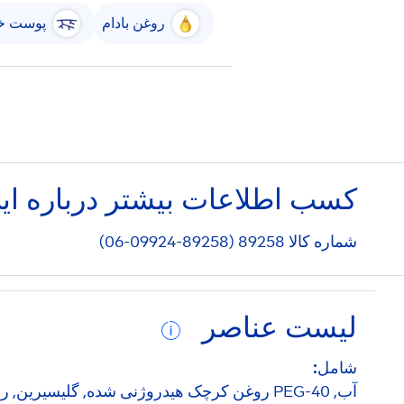
روغن بادام
پوست 
کسب اطلاعات بیشتر درباره ا
شماره کالا 89258 (89258-09924-06)
لیست عناصر
شامل:
آب, PEG-40 روغن کرچک هیدروژنی شده, گلیسیری