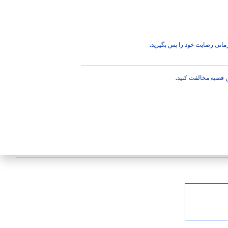
برتر
 زمانی رضایت خود را پس بگیرید.
ین قضیه مخالفت کنید.
پاک کننده آرایش میسلار واتر 3در1 نیوآ با روغن طبیعی بادام، آرایش چشم و صورت
پاک می‌کند و بصورت عمقی پاکسازی می‌کند. پوستی