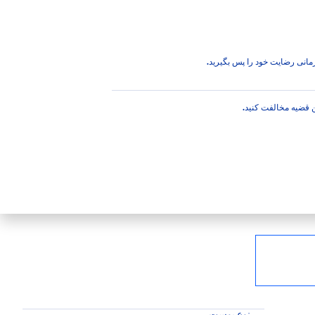
برتر
 زمانی رضایت خود را پس بگیرید.
ین قضیه مخالفت کنید.
سک، حواس شما را در تمام طول روز با رایحۀ جذاب و
نوع پوست