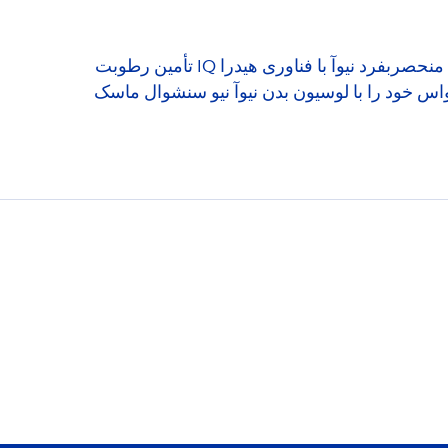
حصربفرد نیوآ با فناوری هیدرا
IQ
تأمین رطوبت
 برای شما رقم می‌زند. حواس خود را با لوسیون بدن نیوآ نیو سنشوال ماسک