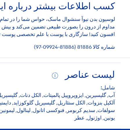
کسب اطلاعات بیشتر درباره ا
لوسیون بدن نیوآ سنشوال ماسک، حواس شما را در تمام 
افسون کنید! سازگاری با پوست با علم تخصصی پوست تأیید شده است، م
شماره کالا 81886 (81886-09924-97)
لیست عناصر
شامل:
آلکیل بنزوات, الکل ستئاریل, گلیسیریل گلوکوزاید, دایمت
سولفات, سدیم کربومر, فنوکسی اتانول, لینالول, لیمونین, 
یونین‌, اوژنول‌, عطر