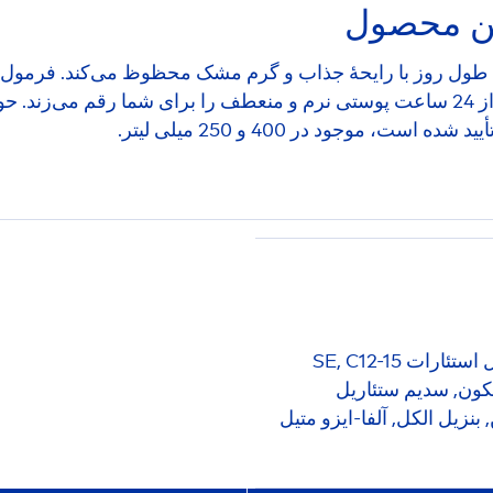
ین محصول
طول روز با رایحۀ جذاب و گرم مشک محظوظ می‌کند. فرمول من
مداوم از درون را بصورت طبیعی تضمین می‌کند و بیش از 24 ساعت پوستی نرم و منعطف را
وجود در 400 و 250 میلی لیتر.
آب, گلیسیرین, ایزوپروپیل پالمیتات, الکل دنات, گلیسیریل استئارات SE, C12-15
یکون, سدیم ستئاریل
بنزیل الکل, آلفا-ایزو متیل